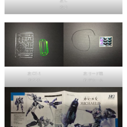
左:C
右:D
左:CE-1
左:リード戦
右:SB6
右:デカール