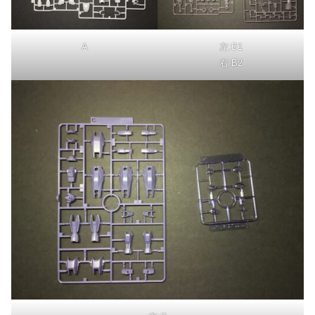
A
左:B1
右:B2