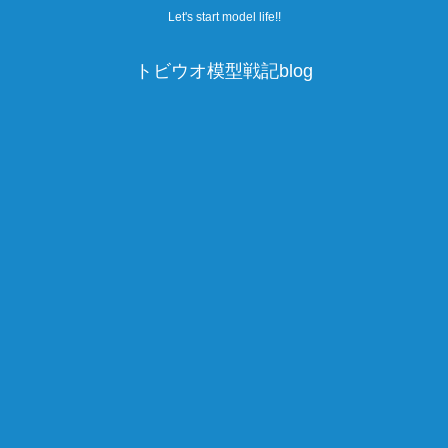
Let's start model life!!
トビウオ模型戦記blog