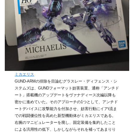
ミカエリス
GUND-ARMの排除を目論むグラスレー・ディフェンス・シ
ステムズは、GUNDフォーマット妨害装置、通称「アンチド
ート」搭載機のアップデートをヴァナディース次編以降も
密かに進めていた。そのアプローチの1つとして、アンチド
ートデバイスに攻撃能力を付加させ、妨害行動にイアt流ま
での戦闘優位性を高めた新型機動体がミカエリスである。
右腕のマニピュレーターを廃し、固定装備を集約したこと
による汎用性の低下、しかしながらそれを補ってあまりり