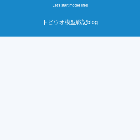
Let's start model life!!
トビウオ模型戦記blog