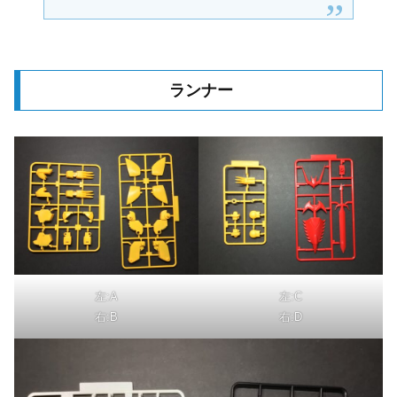
ランナー
左:A
左:C
右:B
右:D