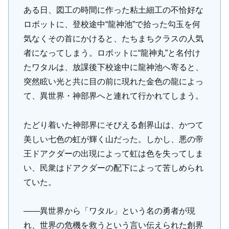
ある日、図工の時間に作った粘土細工の不恰好な
ロボットに、登校途中“龍神池”で拾った勾玉を何
気なくその首にかけると、たちまちクラスの人気
者になってしまう。ロボットに“龍神丸”と名付け
たワタルは、放課後下校途中に龍神池へ寄ると、
突然眩い光と共に目の前に現れた金色の龍によっ
て、異世界・神部界へと連れて行かれてしまう。
たどり着いた神部界にそびえる創界山は、かつて
美しい七色の虹が輝く山だった。しかし、悪の帝
王ドアクダーの出現によって虹は色を失ってしま
い、民衆はドアクダーの配下によって苦しめられ
ていた。
――異世界から「ワタル」という名の勇者が現
れ、世界の危機を救うという言い伝えられた創界