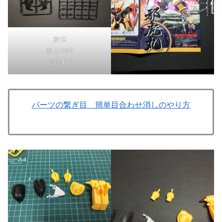
左:G
右上:H×2
右下:PC
パーツの繋ぎ目 簡単目合わせ消しのやり方