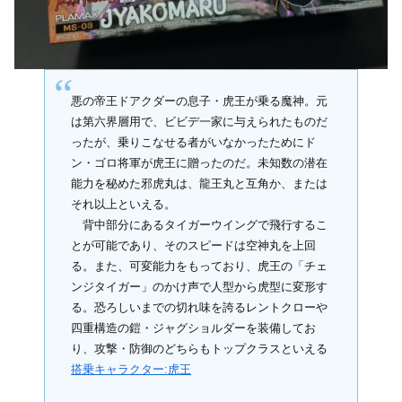
悪の帝王ドアクダーの息子・虎王が乗る魔神。元
は第六界層用で、ビビデ一家に与えられたものだ
ったが、乗りこなせる者がいなかったためにド
ン・ゴロ将軍が虎王に贈ったのだ。未知数の潜在
能力を秘めた邪虎丸は、龍王丸と互角か、または
それ以上といえる。
背中部分にあるタイガーウイングで飛行するこ
とが可能であり、そのスピードは空神丸を上回
る。また、可変能力をもっており、虎王の「チェ
ンジタイガー」のかけ声で人型から虎型に変形す
る。恐ろしいまでの切れ味を誇るレントクローや
四重構造の鎧・ジャグショルダーを装備してお
り、攻撃・防御のどちらもトップクラスといえる
搭乗キャラクター:虎王