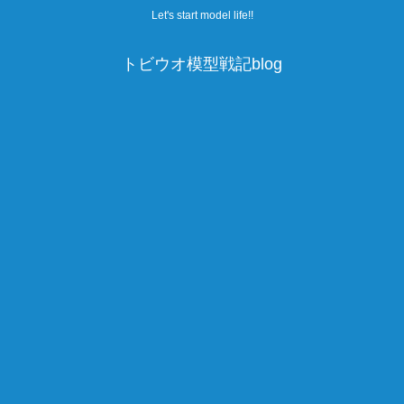
Let's start model life!!
トビウオ模型戦記blog