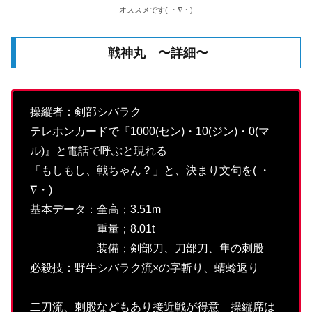
オススメです( ・∇・)
戦神丸 〜詳細〜
操縦者：剣部シバラク
テレホンカードで『1000(セン)・10(ジン)・0(マ
ル)』と電話で呼ぶと現れる
「もしもし、戦ちゃん？」と、決まり文句を( ・
∇・)
基本データ：全高；3.51m
重量；8.01t
装備；剣部刀、刀部刀、隼の刺股
必殺技：野牛シバラク流×の字斬り、蜻蛉返り
二刀流、刺股などもあり接近戦が得意 操縦席は