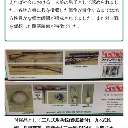
えれば社会における一人前の男子として認められまし
た。各地方毎に兵を徴収した戦争が激化するまでは地
方性豊かな郷土師団が構成されてました。また対ソ戦
を仮想した耐寒装備が特徴でした。
付属品として
三八式歩兵銃(遊底被付)、九○式鉄