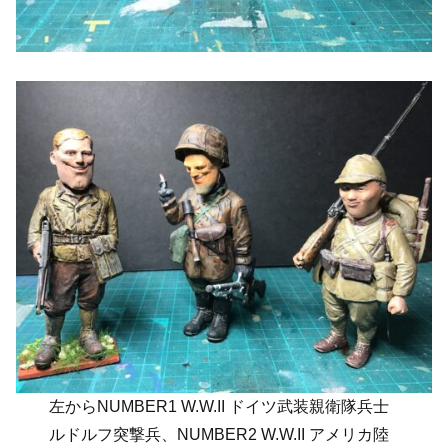
左からNUMBER1 W.W.II ドイツ武装親衛隊兵士
ルドルフ突撃兵、NUMBER2 W.W.II アメリカ陸