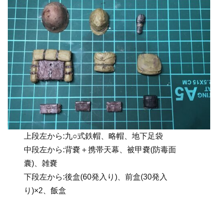
上段左から:九○式鉄帽、略帽、地下足袋
中段左から:背嚢＋携帯天幕、被甲嚢(防毒面
囊)、雑嚢
下段左から:後盒(60発入り)、前盒(30発入
り)×2、飯盒