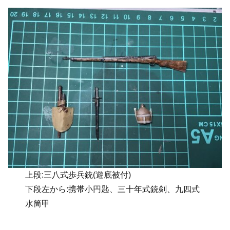
上段:三八式歩兵銃(遊底被付)
下段左から:携帯小円匙、三十年式銃剣、九四式
水筒甲