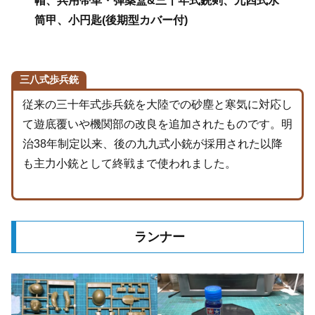
帽、兵用帯革・弾薬盒&三十年式銃剣、九四式水
筒甲、小円匙(後期型カバー付)
三八式歩兵銃
従来の三十年式歩兵銃を大陸での砂塵と寒気に対応し
て遊底覆いや機関部の改良を追加されたものです。明
治38年制定以来、後の九九式小銃が採用された以降
も主力小銃として終戦まで使われました。
ランナー