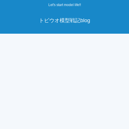
Let's start model life!!
トビウオ模型戦記blog