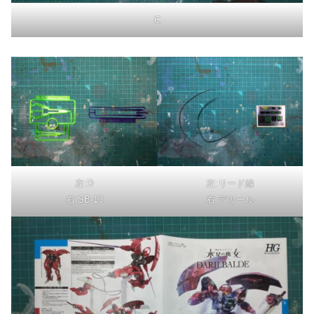
C
左:D
左:リード線
右:SB-13
右:デカール