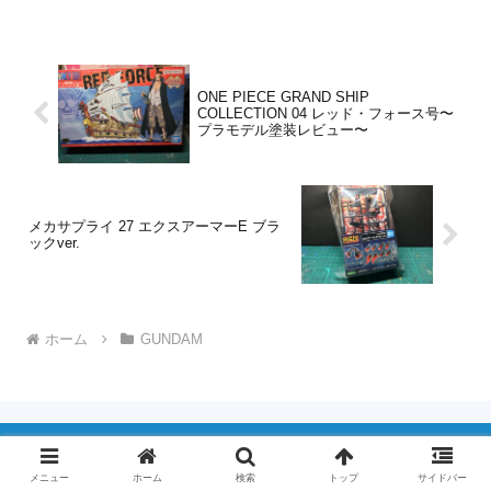
ONE PIECE GRAND SHIP
COLLECTION 04 レッド・フォース号〜
プラモデル塗装レビュー〜
メカサプライ 27 エクスアーマーE ブラ
ックver.
ホーム
GUNDAM
メニュー
ホーム
検索
トップ
サイドバー
トビウオ模型戦記blog