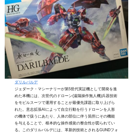
ダリルバルデ
ジェダーク・マシーナリーが第5世代実証機として開発を進
めた本機には、次世代のドローン(遠隔操作無人機)兵器技術
をモビルスーツで運用することが最優先課題に取り上げら
れた。意志拡張AIによって自立行動を行うドローンを人形
の機体で扱うにあたり、人体の部位に伴う箇所にその機能
を与えることで、根本的な操作感覚の整合性が図られてい
る。このダリルバルデには、革新的技術とされるGUNDフォ