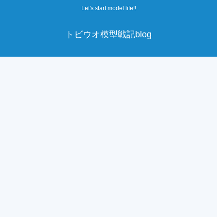
Let's start model life!!
トビウオ模型戦記blog