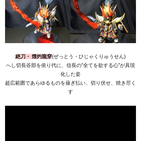
絶刀・ 燬灼龍穿
(ぜっとう・ひじゃくりゅうせん)
へし切長谷部を依り代に、信長の”全てを欲する心”が具現
化した姿
超広範囲であらゆるものを薙ぎ払い、切り伏せ、焼き尽く
す