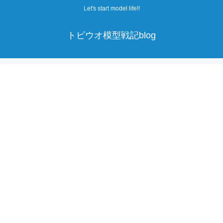
Let's start model life!!
トビウオ模型戦記blog