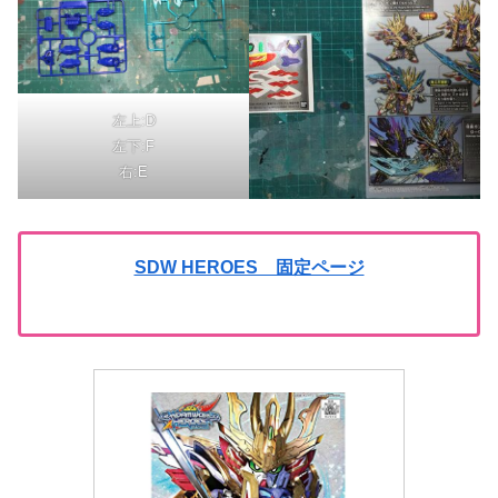
左上:D
左下:F
右:E
SDW HEROES 固定ページ