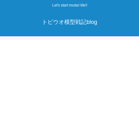
Let's start model life!!
トビウオ模型戦記blog