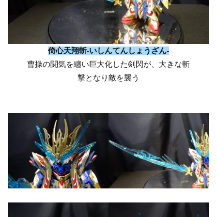
倚心天翔斬-いしんてんしょうざん-
曹操の闘気を纏い巨大化した剣閃が、大きな斬
撃となり敵を襲う