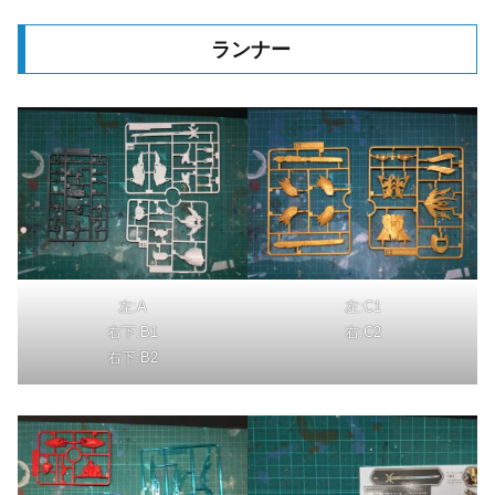
ランナー
左:A
左:C1
右下:B1
右:C2
右下:B2