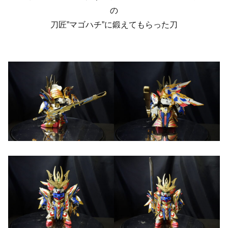
の
刀匠”マゴハチ”に鍛えてもらった刀